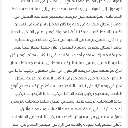
المواسير داخل الحائط فهذا يحتاج إلى التكسير في السيراميك
للوصول إلى المواسير وإصلاحها، فهذا يحتاج إلى عملية تجديد بلاط
الحمامات ، فمؤسسة عين مريسه تستطيع مساعدة العميل في
توفير إشكال متقاربة في حالة إذا كان العميل لا يرغب في تغير او
تكسير البلاط كامل ويمكننا أيضا محاولة توفير نفس الشكل للعميل.
وإذا كان العميل يرغب في التجديد من شكل الحمام نحن نستطيع
توفير أشكال عصرية ومميزة للعميل ، فان مبلط ممتاز لدينا يعمل
بطريقة مميزة يستخدم أحدث التقنيات في التركيب، يهتم بتوفير كل
ما يريد العميل وليس عملية التركيب فقط بل يستطيع مبلط ممتاز
لدي مؤسسة عين مريسه الوصول الى اعلى مستوى تركيب بلاط في
الرياض حيث انه فني متخصص في تركيب البلاط تم تدريبه بشكل
احترافي وممتازة على تركيب البلاط حيث يستطيع تركيب جميع أنواع
البلاط، يستطيع تركيب بلاط الحائط ,تركيب بلاط الأرضيات، تركيب
بلاط الحمامات، تركيب بلاط المسابح. افضل مبلط حمامات بالرياض
إذا كنت ترغب في إعادة تصميم حماماتك بأسلوب جديد وأنيق،
فمؤسسة عين مريسه توفر لك خدمة تركيب البلاط في الحمامات
بأعلى مستويات الجودة والدقة في الرياض. فيعتبر الحمام من أهم