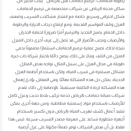
رطوبة الحمامات -ترميم حمامات فلل بالرياض يبحث الكثير من
سكان مدينة الرياض عن شركات متخصصة في ترميم الحمامات
بشكل احترافي وسريع، خاصة مع انتشار مشكلات التسريب وضعف
العزل وتلف المواسير القديمة. ومع ارتفاع درجات الحرارة والرطوبة
داخل الحمام، يصبح التجديد والترميم أمرًا ضروريًا لحماية الجدران
والأرضيات وتجنب الأضرار التي قد تصل إلى غرف أخرى داخل المنزل.
نتيجة لذلك، تصبح عملية ترميم الحمامات استثمارًا مضمونًا يحمي
المنزل من التلف. وبناءً على ذلك، ينصح دائمًا باختيار شركة ذات خبرة
طويلة في مجال العزل على سبيل المثال، تواجه بعض المنازل
مشاكل مستمرة في تسرب المياه، ولكن باستخدام أنظمة العزل
الحديثة، يمكن حل هذه المشكلة نهائيًا. وفي المقابل، يؤدي إهمال
هذه المشكلة لزيادة التكلفة مستقبلًا. بالإضافة إلى ذلك، تقدم
شركات صيانة حمامات بالرياض خدمة تركيب بلاط حديث وعزل كامل
للأرضيات باستخدام مواد إسمنتية مطاطية. ومن جهة أخرى، يمكن
تنفيذ أعمال كشف تهريب المياه بالرياض بدون تكسير باستخدام
أجهزة متطورة تساعد على معرفة مصدر التسريب بسرعة. ليس هذا
فقط، بل أن بعض الشركات توفر ضمانًا مكتوبًا على عزل أرضية