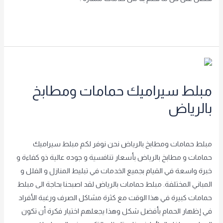
Read More »
مبلط
سيراميك
مبلط سيراميك حمامات ومطابخ
حمامات
ومطابخ
بالرياض
بالرياض
اترك تعليقاً
/
Uncategorized
,
غير مصنف
/
achraf2000
مبلط حمامات ومطابخ بالرياض نحن نوفر لكم مبلط سيراميك
حمامات و مطابخ بالرياض بأسعار تنافسية و جوده عالية ذو كفاءة و
خبرة واسعة في القيام بجميع الخدمات في تبليط المنازل و الفلل و
المباني المختلفة. مبلط حمامات بالرياض لقد اصبحنا بحاجة الى مبلط
حمامات كبيرة في هذا الوقت مع كثرة مشاكل الصرف ورغبة الأفراد
في إظهار الحمام بأفضل شكل وهذا يجعلهم اختيار فكرة أن تكون