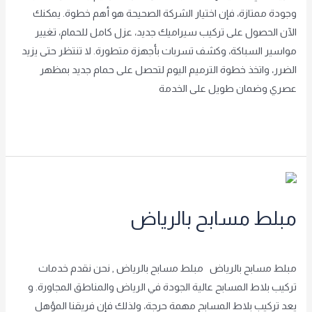
وجودة ممتازة، فإن اختيار الشركة الصحيحة هو أهم خطوة. يمكنك
الآن الحصول على تركيب سيراميك جديد، عزل كامل للحمام، تغيير
مواسير السباكة، وكشف تسربات بأجهزة متطورة. لا تنتظر حتى يزيد
الضرر، واتخذ خطوة الترميم اليوم لتحصل على حمام جديد بمظهر
عصري وضمان طويل على الخدمة
Read More »
مبلط
مسابح
مبلط مسابح بالرياض
بالرياض
غير مصنف
/
achraf2000
مبلط مسابح بالرياض مبلط مسابح بالرياض , نحن نقدم خدمات
تركيب بلاط المسابح عالية الجودة في الرياض والمناطق المجاورة. و
يعد تركيب بلاط المسابح مهمة حرجة، ولذلك فإن فريقنا المؤهل