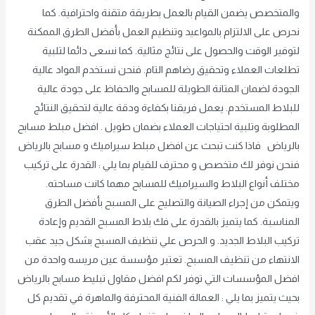
والمتخصص يضمن القيام بالعمل بطريقة متقنة واحترافية. كما
نحرص على الالتزام بالمواعيد وتنظيم العمل بأفضل الطرق الممكنة
لتوفير الوقت والحصول على نتائج مثالية. كما نسعى دائما لتلبية
تطلعات العملاء وتحقيق رضاهم التام. فنحن نستخدم المواد عالية
الجودة لضمان المتانة الطويلة للمسابح والحفاظ على جودة عالية
للبلاط المستخدم. يعمل فريقنا بكفاءة ودقة عالية لتحقيق النتائج
المطلوبة وتلبية احتياجات العملاء بضمان طويل . افضل مبلط مسابح
بالرياض فاذا كنت تبحث عن افضل مبلط سيراميك و مسابح بالرياض
فنحن نوفر لك متخصص و محترف للقيام بما يلي : القدرة على تركيب
مختلف أنواع البلاط والسيراميك للمسابح مهما كانت مساحته.
ويتمكن من إجراء الصيانة والتصليح على المسبح بأفضل الطرق
المناسبة. كما يتميز بالقدرة على فك بلاط المسبح القديم وإعادة
تركيب البلاط الجديد. و الحرص علي تنظيف المسبح بشكل جيد عقب
الانتهاء من تنظيف المسبح. تعتبر مؤسسة عين مريسه واحدة من
افضل المؤسسات التي توفر لكم افضل مقاول تبليط مسابح بالرياض
بحيث يتميز بما يلي : العمالة الفنية المحترفة والماهرة في تقديم كل