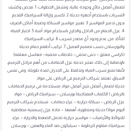
لضمان أفضل نتائج وجودة عالية، وتشمل الخطوات: 1. فحص وكشف
التسربات باستخدام أجهزة حديثة 2. تكسير وإزالة السيراميك القديم
بدون تدمير المواسير 3. تغيير مواسير السباكة وضبط أماكن الصرف
4. عزل الحمام من الداخل والخارج باستخدام مواد آمنة 5. اختبار المياه
للتأكد من عدم وجود أي مصدر تسريب 6. تركيب السيراميك
والبورسلان حسب تصميم العميل 7. تركيب أطقم حمام حديثة
(كراسي معلق – دش مخفي– خلاطات مخفيه– مغاسل معلقه)
بالإضافة إلى ذلك، تعتبر خدمة عزل الحمامات من أهم مراحل الترميم،
لأنها تمنع تسرب المياه وتحافظ على الجدران لمدة طويلة. وفي نفس
السياق، تعتمد شركات الترميم في الرياض على مواد
حديثة لضمان أفضل نتيج أفضل مواد مستخدمة في ترميم الحمامات
بالرياض ( الكلمات المفتاحية) بورسلان – سيراميك الرياض – مواد
عزل الرياض – سباكة حرارية – غراء حمامات تستخدم شركات الترميم
اليوم موادًا حديثة ومتطورة، أهمها: – مادة عزل إسمنتية مطاطية
للحوائط والأرضيات – مواسير حرارية تتحمل الضغط والحرارة – غراء
سيراميك مقاوم للرطوبة – سيليكون ضد الماء والعفن – بورسلان