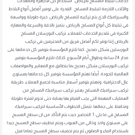
خدمات تبليط المسابح بالرياض. استخدام كل الأجهزة والمعدات
والآلات اللازمة لتبليط المسابح. القدرة على توفير أفضل أنواع البلاط
والسيراميك الذي يتم تركيبه للمسابح بالرياض. خبرة طويلة وواسعة
في تبليط كل أنواع المسابح بالرياض. يتميز بالدقة والسرعة والمهارة
الكبيرة في تقديم الخدمات للعملاء. تركيب البورسلان المسابح
بالرياض إننا نوفر لكم أفضل فريق من المحترفين في تركيب
البورسلين بشكل صحيح. كما تلتزم المؤسسة بتوفير كل خدماتها على
مدار 24 ساعة وطوال أيام الأسبوع. كذلك تلتزم المؤسسة بتوفير
تركيب البورسلان بشكل صحيح بما يتطابق مع المعايير والمواصفات
العالمية للجودة. أيضًا تهتم المؤسسة بتوفير كل خدماتها بمستوى
عال الاحترافية. ونهتم بتوفير أسعار مناسبة لجميع العملاء. طريقة
تركيب سيراميك المسابح يعتبر تركيب سيراميك المسابح من
العمليات المهمة التي يجب القيام بها بعناية حتى تدوم لفترة طويلة
وتحافظ على جمالها. تتمثل الخطوات الأساسية لتركيب سيراميك
المسابح في ما يلي: 1. التحضير حيث يتم التأكد من ان سطح المسبح
علي مستوي واحد وخالي من العيوب ويتم تنظيف سطح المسبح جيدا
باستخدام الماء و الصابون ثم يتم تجفيف سطح المسبح تماما قبل