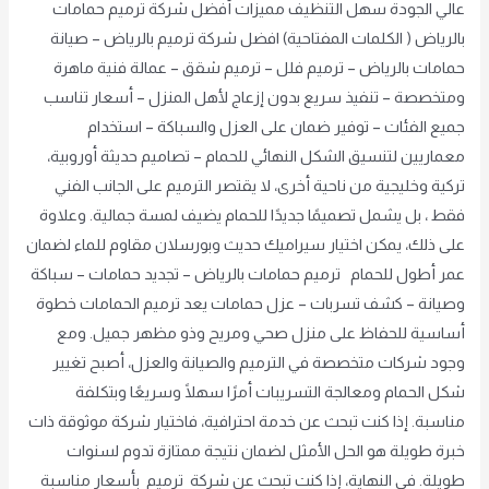
عالي الجودة سهل التنظيف مميزات أفضل شركة ترميم حمامات
بالرياض ( الكلمات المفتاحية) افضل شركة ترميم بالرياض – صيانة
حمامات بالرياض – ترميم فلل – ترميم شقق – عمالة فنية ماهرة
ومتخصصة – تنفيذ سريع بدون إزعاج لأهل المنزل – أسعار تناسب
جميع الفئات – توفير ضمان على العزل والسباكة – استخدام
معماريين لتنسيق الشكل النهائي للحمام – تصاميم حديثة أوروبية،
تركية وخليجية من ناحية أخرى، لا يقتصر الترميم على الجانب الفني
فقط ، بل يشمل تصميمًا جديدًا للحمام يضيف لمسة جمالية. وعلاوة
على ذلك، يمكن اختيار سيراميك حديث وبورسلان مقاوم للماء لضمان
عمر أطول للحمام ترميم حمامات بالرياض – تجديد حمامات – سباكة
وصيانة – كشف تسربات – عزل حمامات يعد ترميم الحمامات خطوة
أساسية للحفاظ على منزل صحي ومريح وذو مظهر جميل. ومع
وجود شركات متخصصة في الترميم والصيانة والعزل، أصبح تغيير
شكل الحمام ومعالجة التسريبات أمرًا سهلًا وسريعًا وبتكلفة
مناسبة. إذا كنت تبحث عن خدمة احترافية، فاختيار شركة موثوقة ذات
خبرة طويلة هو الحل الأمثل لضمان نتيجة ممتازة تدوم لسنوات
طويلة. في النهاية، إذا كنت تبحث عن شركة ترميم بأسعار مناسبة