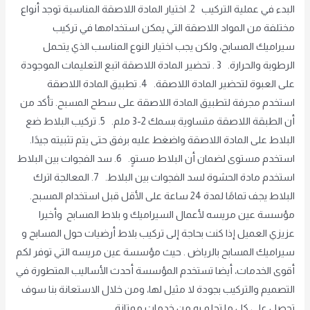
البدء في عملية التركيب 2. اختيار المادة اللاصقة المناسبة توجد أنواع
مختلفة من المواد اللاصقة التي يمكن استخدامها في تركيب
سيراميك المسابح، ولكن يجب اختيار النوع المناسب الذي يتحمل
الرطوبة والحرارة. 3 . تحضير المادة اللاصقة اتبع التعليمات الموجودة
على العبوة لتحضير المادة اللاصقة. 4. تطبيق المادة اللاصقة
استخدم مجرفة لتطبيق المادة اللاصقة على سطح المسبح. تأكد من
أن الطبقة اللاصقة متساوية بسمك 2-3 ملم. 5. تركيب البلاط ضع
البلاط على المادة اللاصقة واضغط عليه برفق حتى يتم تثبيته جيدًا.
استخدم مستوى لضمان أن البلاط مستوٍ. 6. سد الفجوات بين البلاط
استخدم مادة الحشوة لسد الفجوات بين البلاط. 7. المعالجة اترك
البلاط يجف تمامًا لمدة 24 ساعة على الأقل قبل استخدام المسبح.
مؤسسة عين مريسه لأعمال السيراميك و بلاط المسابح وأخيرا
عزيزي العميل إذا كنت بحاجة إلى تركيب بلاط أرضيات حول المسابح و
سيراميك المسابح بالرياض . حيث مؤسسة عين مريسه التي توفر لكم
أقوى الخدمات، أيضا تستخدم المؤسسة أحدث الأساليب المتطورة في
التصميم والتركيب بجودة لا مثيل لها، ومن خلال الاستعانة بنا سوف
تحصل على كل ما تحلم به من خدمات ممتازة .