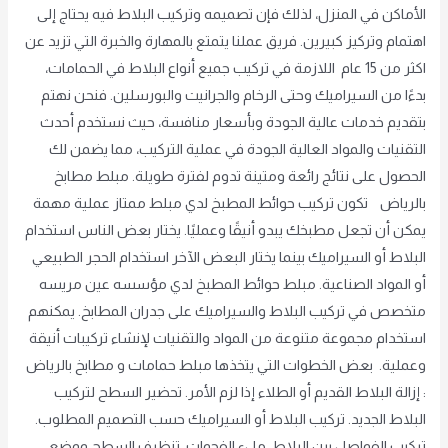
الأماكن في المنزل، لذلك فإن تصميمه وتركيب البلاط فيه يحتاج إلى
اهتمام وتركيز كبيرين. فريق عملنا يتمتع بالمهارة والخبرة التي تزيد عن
اكثر من 15 عام اللازمة في تركيب جميع أنواع البلاط في الحمامات،
بدءًا من السيراميك وحتى الرخام والجرانيت والبورسلين. فنحن نهتم
بتقديم خدمات عالية الجودة وبأسعار منافسة، حيث نستخدم أحدث
التقنيات والمواد العالية الجودة في عملية التركيب، مما يضمن لك
الحصول على نتائج رائعة ومتينة تدوم لفترة طويلة. مبلط مطابخ
بالرياض تكون تركيب حوائط المطبخ لدي مبلط ممتاز عملية مهمة
يمكن أن تجعل مطبخك يبدو أنيقًا وعمليًا. يختار بعض الناس استخدام
البلاط أو السيراميك بينما يختار البعض الآخر استخدام الحجر الطبيعي
أو المواد الصناعية. مبلط حوائط المطبخ لدي مؤسسه عين مريسه
متخصص في تركيب البلاط والسيراميك على جدران المطابخ. يمكنهم
استخدام مجموعة متنوعة من المواد والتقنيات لإنشاء تركيبات أنيقة
وعملية. بعض الخطوات التي يتخذها مبلط حمامات و مطابخ بالرياض
: إزالة البلاط القديم أو الطلاء إذا لزم الأمر. تحضير السطح لتركيب
البلاط الجديد. تركيب البلاط أو السيراميك حسب التصميم المطلوب.
تركيب الفواصل بين البلاط. ملء الفجوات. تنظيف السطح ووضع