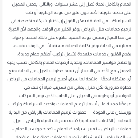
الحمام بالكامل لمدة تصل إلى عشر سنوات. وبالتالي، يحصل العميل
على خدمة طويلة الأمد دون قلق من عودة الرطوبة أو تلف
السيراميك. في الحقيقة يمكن القول إن اختيار شركة متخصصة في
ترميم حمامات فلل بالرياض يوفر الكثير من الوقت والجهد، لأن الخبرة
في هذا المجال تضمن جودة التنفيذ. علاوة على ذلك، استخدام مواد
ممتازة في البداية يوفر تكلفة الصيانة مستقبلًا. في الوقت نفسه،
يقدم الفنيون خدمات متعددة تشمل تركيب أطقم حمام جديدة،
وإصلاح مواسير الحمامات، وتجديد أرضيات الحمام بالكامل حسب رغبة
العميل. مع الأخذ في الاعتبار أن تنفيذ خطوات العزل من البداية يمنع
أي مشكلة لاحقًا. ونتيجة لما سبق، أصبح ترميم الحمامات في الرياض
خطوة ضرورية لكل منزل يعاني من تسريب مياه أو تلف في
المواسير أو رطوبة في الجدران. على الجانب الآخر، توفر الشركات
عروضًا مميزة على أسعار ترميم الحمامات وتجديد السيراميك وتركيب
بورسلان عالي الجودة خطوات ترميم الحمامات بالرياض من البداية
للنهاية ( الكلمات المفتاحية) كشف تسربات المياه بالرياض – عزل
حمامات بالرياض – تغيير سيراميك الحمام – تجديد مواسير الحمام –
سباك بالرياض تتبع شركات ترميم الحمامات خطة عمل منظمة