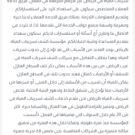
تسربات المياه في الرياض عبر الأرقام المرفقة في المقال. فريق خدمة
العملاء المتخصص سيكون على استعداد للرد على استفساراتكم
وتقديم المعلومات اللازمة. يمتلك فريق الخدمة العملاء لدينا خبرة
ومعرفة واسعة بجميع جوانب الخدمة التي نقدمها. لذا، لا تتردد في
الاتصال بنا وطرح أي أسئلة أو استفسارات لديكم. سنكون سعداء
بتقديم المساعدة وتلبية احتياجاتكم. مؤسسة كشف تسريبات المياه
بالرياض يوجد العديد من الأسباب التي قد تؤدي إلى حدوث تسربات
المياه، وهذا يتطلب التعامل مع شركات كشف تسربات المياه في
غرب الرياض. من بين هذه الأسباب، يمكن ذكر تلف السطح العازل
للسقف أو الأرضيات كمثال فعند حدوث تلف في السطح العازل،
يمكن للمياه أن تتسرب من الأسقف إلى داخل المبنى، أو تسربها من
الأرضيات مما يؤدي إلى تشقق البلاط وتدهور البنية التحتية. فحص
تسريبات المياه بالرياض نحن نقدم خدمات كشف تسريبات المياه في
الرياض، ونتميز بالتزامنا الطويل في هذا المجال واكتسابنا خبرة اكثر
من 20 عام خلال السنوات التي قضيناها في العمل. تأسست
المؤسسة منذ فترة طويلة، وتمكنا خلال هذه الفترة من تحقيق
مكانة متميزة بين الشركات المنافسة. نحن نضمن لك تجربة مميزة