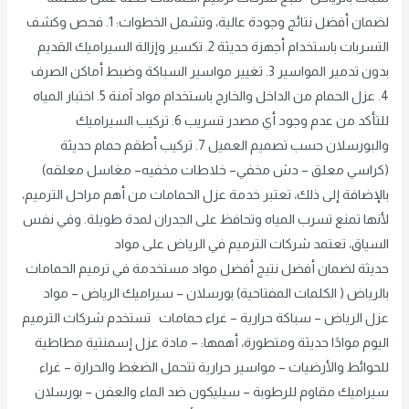
لضمان أفضل نتائج وجودة عالية، وتشمل الخطوات: 1. فحص وكشف
التسربات باستخدام أجهزة حديثة 2. تكسير وإزالة السيراميك القديم
بدون تدمير المواسير 3. تغيير مواسير السباكة وضبط أماكن الصرف
4. عزل الحمام من الداخل والخارج باستخدام مواد آمنة 5. اختبار المياه
للتأكد من عدم وجود أي مصدر تسريب 6. تركيب السيراميك
والبورسلان حسب تصميم العميل 7. تركيب أطقم حمام حديثة
(كراسي معلق – دش مخفي– خلاطات مخفيه– مغاسل معلقه)
بالإضافة إلى ذلك، تعتبر خدمة عزل الحمامات من أهم مراحل الترميم،
لأنها تمنع تسرب المياه وتحافظ على الجدران لمدة طويلة. وفي نفس
السياق، تعتمد شركات الترميم في الرياض على مواد
حديثة لضمان أفضل نتيج أفضل مواد مستخدمة في ترميم الحمامات
بالرياض ( الكلمات المفتاحية) بورسلان – سيراميك الرياض – مواد
عزل الرياض – سباكة حرارية – غراء حمامات تستخدم شركات الترميم
اليوم موادًا حديثة ومتطورة، أهمها: – مادة عزل إسمنتية مطاطية
للحوائط والأرضيات – مواسير حرارية تتحمل الضغط والحرارة – غراء
سيراميك مقاوم للرطوبة – سيليكون ضد الماء والعفن – بورسلان