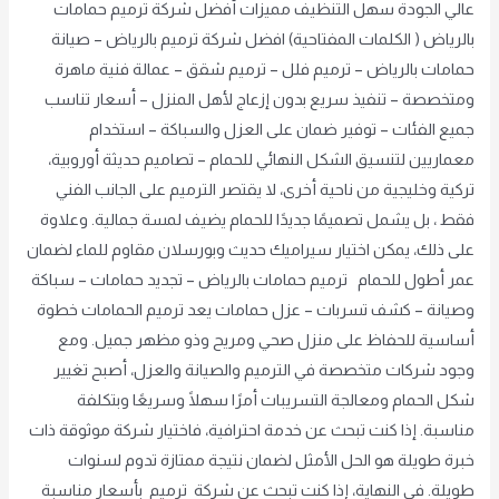
عالي الجودة سهل التنظيف مميزات أفضل شركة ترميم حمامات
بالرياض ( الكلمات المفتاحية) افضل شركة ترميم بالرياض – صيانة
حمامات بالرياض – ترميم فلل – ترميم شقق – عمالة فنية ماهرة
ومتخصصة – تنفيذ سريع بدون إزعاج لأهل المنزل – أسعار تناسب
جميع الفئات – توفير ضمان على العزل والسباكة – استخدام
معماريين لتنسيق الشكل النهائي للحمام – تصاميم حديثة أوروبية،
تركية وخليجية من ناحية أخرى، لا يقتصر الترميم على الجانب الفني
فقط ، بل يشمل تصميمًا جديدًا للحمام يضيف لمسة جمالية. وعلاوة
على ذلك، يمكن اختيار سيراميك حديث وبورسلان مقاوم للماء لضمان
عمر أطول للحمام ترميم حمامات بالرياض – تجديد حمامات – سباكة
وصيانة – كشف تسربات – عزل حمامات يعد ترميم الحمامات خطوة
أساسية للحفاظ على منزل صحي ومريح وذو مظهر جميل. ومع
وجود شركات متخصصة في الترميم والصيانة والعزل، أصبح تغيير
شكل الحمام ومعالجة التسريبات أمرًا سهلًا وسريعًا وبتكلفة
مناسبة. إذا كنت تبحث عن خدمة احترافية، فاختيار شركة موثوقة ذات
خبرة طويلة هو الحل الأمثل لضمان نتيجة ممتازة تدوم لسنوات
طويلة. في النهاية، إذا كنت تبحث عن شركة ترميم بأسعار مناسبة