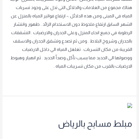
هناك مجموع من العلامات والدلائل التي تدل على وجود تسربات
المياه في المبنى ومن هذه الدلائل :- ارتفاع فواتير المياه بالمنزل عن
الشهر السابق ارتفاع ملحوظ دون الاستخدام الزائد . ظهور وانتشار
الرطوبة في جميع انحاء المنزل وعلي الجدران والارضيات . التشققات
بالجدران وشروخ البلاط . ومن ثم تصدع وتشقق الجدران والاسقف
القريبة من مكان التسربات . تغلغل المياه الي داخل الارضيات
ووصولها الي الحديد مما يسبب تأكل وصدأ الحديد . ثم انهيار وهبوط
الارضيات بالقرب من مكان تسريبات المياه .
Read More »
مبلط
مسابح
مبلط مسابح بالرياض
بالرياض
غير مصنف
/
achraf2000