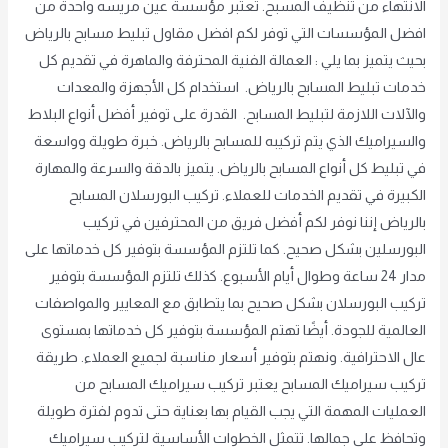
الانتهاء من تنظيف المسبح. تعتبر مؤسسة عين مريسه واحدة من
افضل المؤسسات التي توفر لكم افضل مقاول تبليط مسابح بالرياض
بحيث يتميز بما يلي : العمالة الفنية المحترفة والماهرة في تقديم كل
خدمات تبليط المسابح بالرياض. استخدام كل الأجهزة والمعدات
والآلات اللازمة لتبليط المسابح. القدرة على توفير أفضل أنواع البلاط
والسيراميك الذي يتم تركيبه للمسابح بالرياض. خبرة طويلة وواسعة
في تبليط كل أنواع المسابح بالرياض. يتميز بالدقة والسرعة والمهارة
الكبيرة في تقديم الخدمات للعملاء. تركيب البورسلان المسابح
بالرياض إننا نوفر لكم أفضل فريق من المحترفين في تركيب
البورسلين بشكل صحيح. كما تلتزم المؤسسة بتوفير كل خدماتها على
مدار 24 ساعة وطوال أيام الأسبوع. كذلك تلتزم المؤسسة بتوفير
تركيب البورسلان بشكل صحيح بما يتطابق مع المعايير والمواصفات
العالمية للجودة. أيضًا تهتم المؤسسة بتوفير كل خدماتها بمستوى
عال الاحترافية. ونهتم بتوفير أسعار مناسبة لجميع العملاء. طريقة
تركيب سيراميك المسابح يعتبر تركيب سيراميك المسابح من
العمليات المهمة التي يجب القيام بها بعناية حتى تدوم لفترة طويلة
وتحافظ على جمالها. تتمثل الخطوات الأساسية لتركيب سيراميك