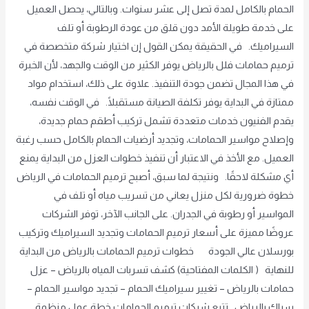
الحمام بالكامل لمدة تصل إلى عشر سنوات. وبالتالي، يحصل العميل
على خدمة طويلة الأمد دون قلق من عودة الرطوبة أو تلف
السيراميك. في الحقيقة يمكن القول إن اختيار شركة متخصصة في
ترميم حمامات فلل بالرياض يوفر الكثير من الوقت والجهد، لأن الخبرة
في هذا المجال تضمن جودة التنفيذ. علاوة على ذلك، استخدام مواد
ممتازة في البداية يوفر تكلفة الصيانة مستقبلًا. في الوقت نفسه،
يقدم الفنيون خدمات متعددة تشمل تركيب أطقم حمام جديدة،
وإصلاح مواسير الحمامات، وتجديد أرضيات الحمام بالكامل حسب رغبة
العميل. مع الأخذ في الاعتبار أن تنفيذ خطوات العزل من البداية يمنع
أي مشكلة لاحقًا. ونتيجة لما سبق، أصبح ترميم الحمامات في الرياض
خطوة ضرورية لكل منزل يعاني من تسريب مياه أو تلف في
المواسير أو رطوبة في الجدران. على الجانب الآخر، توفر الشركات
عروضًا مميزة على أسعار ترميم الحمامات وتجديد السيراميك وتركيب
بورسلان عالي الجودة خطوات ترميم الحمامات بالرياض من البداية
للنهاية ( الكلمات المفتاحية) كشف تسربات المياه بالرياض – عزل
حمامات بالرياض – تغيير سيراميك الحمام – تجديد مواسير الحمام –
سباك بالرياض تتبع شركات ترميم الحمامات خطة عمل منظمة