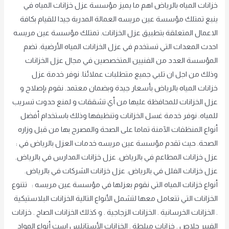
خزانات المياه بالرياض اهم ما يميز مؤسسة عزل خزانات المياه في
ينبع تمتلك مؤسسة عين مريسه العمالة المدربة جيدا للقيام بكافة
الاعمال المتعلقة بتطبيق عزل الخزانات. تمتلك مؤسسة عين مريسه
احدث المعدات التي تستخدم في عزل الخزانات المياه الأرضية. تضم
المؤسسة العدد من الفنيين المتخصصين في مجال عزل الخزانات
وذلك من اجل ان تلبي جميع متطلبات عملائنا. نوفر خدمة عزل
خزانات المياه بالرياض بأسعار جيدة وبضمان معتمد. نقوم بإصلاح و
عزل الخزانات للمحافظة عليها من أي تشققات و لمنع حدوث تسريب
للمياه. نوفر خدمة غسل الخزانات وتنظيفها وذلك باستخدام أفضل
أنواع المنظفات الآمنة تماما على الصحة والمصرح بها من قبل وزاره
الصحة. حيث تقدم مؤسسة عين مريسه خدمات العزل بالرياض في :
عزل خزانات المطاعم في بالرياض. عزل خزانات المدارس في بالرياض.
عزل خزانات الفلل في بالرياض. عزل خزانات الشركات في بالرياض.
أنواع خزانات المياه التي نقوم بعزلها في مؤسسة عين مريسه : تتنوع
الخزانات التي تتعامل معها لتشمل الأنواع التالية الخزانات البلاستيكية
. الخزانات الخرسانية . الخزانات الزجاجية . و كذلك الخزانات الصاج . خزانات
الفيبر جلاص . خزانات مبلطة . الخزانات الأستانلس است أنواع المواد