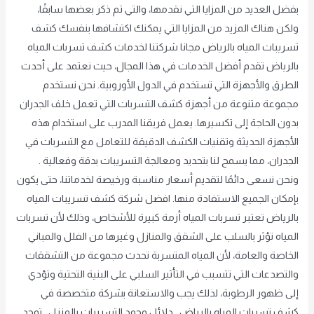
بفضل العديد من المزايا التي نقدمها، والتي تم ذكر بعضها سابقًا،
ولكن هناك المزيد من المزايا التي يمكنك اكتشافها بنفسك كشف
تسريبات المياه بالرياض مجانا شركتنا لخدمات كشف تسربات المياه
بالرياض تقدم أفضل الخدمات في هذا المجال، حيث نعتمد على أحدث
الطرق والأجهزة التي تستخدم في الدول الأوروبية. نحن نستخدم
مجموعة متنوعة من أجهزة كشف التسربات التي تعمل خلف الجدران
بدون الحاجة إلى تكسيرها. يعمل فريقنا المدرب على استخدام هذه
الأجهزة الحديثة وتقنيات الكشف الدقيقة للتعامل مع التسربات في
الجدران، مما يسمح لنا بتحديد ومعالجة التسريبات بدقة وفعالية .
ونحن نسعى دائمًا لتقديم أسعار مناسبة ورخيصة لخدماتنا، حتى يكون
بإمكان الجميع الاستفادة منها. افضل شركة كشف تسريبات المياه
بالرياض تعتبر تسربات المياه أزمة كبيرة للأشخاص، وذلك لأن تسربات
المياه تؤثر بالسلب على الشقق والمنازل وغيرها من الفلل والمباني
الخاصة والعامة، لأن المياه المتسربة تحدث مجموعة من التشققات
والتصدعات التي تتسبب في التأثير السلبي على البنية التحتية وتؤدي
إلى ظهور الرطوبة، لذلك يجب والاستعانة بشركة متخصصة في
كشف تسربات المياه بالرياض . دلائل وجود التسريبات بالمنزل توجد