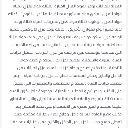
العازلة للخزانات نوفر المواد العزل الحرارة. نمتلك مواد لعزل المياه .
مواد للعزل العادي مواد مستورده يطلق عليها “عزل الفوم “ . كذلك
مواد للعزل الرطوبة كذلك مواد لعزل تسريبات المياه كذلك يوجد
لدينا جميع أنواع العوازل الأمريكي .. كذلك يوجد عزل الابوكسي، بجميع
انواعه عزل سيكوا كوت يروف cic و كذلك عزل دجي فيف مواد عازلة
مطاطية . مواد عازلة اسمنتية . عزل الماني جديد . من اهم الخدمات
التي تقدمها مؤسسة عين مريسه في عزل الخزانات : غسيل خزانات
المياه العلوية والسفلية. تعقيم الخزانات باستخدام احدث مواد
التنظيف والتعقيم اصلاح ولحام خزانات المياه. عزل الخزانات من
الداخل والخارج وعلاج التشققات خطوات عزل خزانات المياه : يتم
تنظيف خزانات المياه باستخدام المنظفات والمطهرات التي تقضي
على البكتريا والجراثيم و الفطريات الضارة الموجودة داخل خزان المياه
حيث كذلك يتم وضع المادة العازلة المناسبة للخزان والتي تم الاتفاق
عليها مسبقا والغير مضره في الاستخدام علي صحة الانسان يتم
كذلك وضع المادة العازلة داخل وخارج الخزان بطرقة محكمة بحيث
تغطي جميع جوانب الخزان من الداخل والخارج عمل اختبارات عديدة