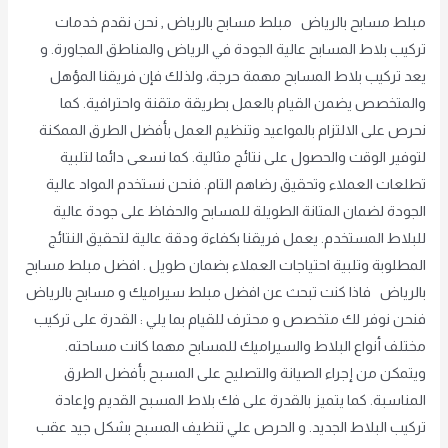
مبلط مسابح بالرياض مبلط مسابح بالرياض , نحن نقدم خدمات
تركيب بلاط المسابح عالية الجودة في الرياض والمناطق المجاورة. و
يعد تركيب بلاط المسابح مهمة حرجة، ولذلك فإن فريقنا المؤهل
والمتخصص يضمن القيام بالعمل بطريقة متقنة واحترافية. كما
نحرص على الالتزام بالمواعيد وتنظيم العمل بأفضل الطرق الممكنة
لتوفير الوقت والحصول على نتائج مثالية. كما نسعى دائما لتلبية
تطلعات العملاء وتحقيق رضاهم التام. فنحن نستخدم المواد عالية
الجودة لضمان المتانة الطويلة للمسابح والحفاظ على جودة عالية
للبلاط المستخدم. يعمل فريقنا بكفاءة ودقة عالية لتحقيق النتائج
المطلوبة وتلبية احتياجات العملاء بضمان طويل . افضل مبلط مسابح
بالرياض فاذا كنت تبحث عن افضل مبلط سيراميك و مسابح بالرياض
فنحن نوفر لك متخصص و محترف للقيام بما يلي : القدرة على تركيب
مختلف أنواع البلاط والسيراميك للمسابح مهما كانت مساحته.
ويتمكن من إجراء الصيانة والتصليح على المسبح بأفضل الطرق
المناسبة. كما يتميز بالقدرة على فك بلاط المسبح القديم وإعادة
تركيب البلاط الجديد. و الحرص علي تنظيف المسبح بشكل جيد عقب