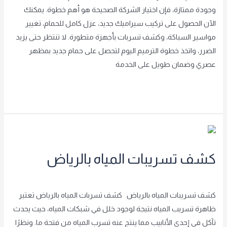
وجودة ممتازة، فإن اختيار الشركة الصحيحة هو أهم خطوة. يمكنك
الآن الحصول على تركيب سيراميك جديد، عزل كامل للحمام، تغيير
مواسير السباكة، وكشف تسربات بأجهزة متطورة. لا تنتظر حتى يزيد
الضرر، واتخذ خطوة الترميم اليوم لتحصل على حمام جديد بمظهر
عصري وضمان طويل على الخدمة
Read More »
كشف
تسريبات
كشف تسريبات المياه بالرياض
المياه
بالرياض
شريف الشريف
,
غير مصنف
/
achraf2000
كشف تسريبات المياه بالرياض كشف تسربات المياه بالرياض تعتبر
ظاهرة تسريب المياه نتيجة لوجود خلل في شبكات المياه، حيث يحدث
تآكل في إحدى الأنابيب مما ينتج عنه تسرب المياه من فتحة ما. ونظرًا