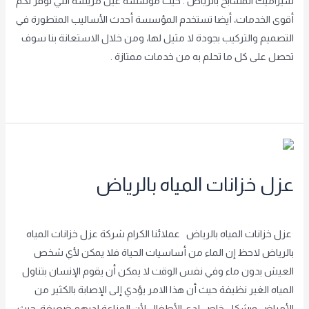
سيراميك المسابح بالرياض . حيث مؤسسة عين مريسه التي توفر لكم
أقوى الخدمات، أيضا تستخدم المؤسسة أحدث الأساليب المتطورة في
التصميم والتركيب بجودة لا مثيل لها، ومن خلال الاستعانة بنا سوف
تحصل على كل ما تحلم به من خدمات ممتازة .
Read More »
عزل
خزانات
عزل خزانات المياه بالرياض
المياه
بالرياض
غير مصنف
/
achraf2000
عزل خزانات المياه بالرياض عملائنا الكرام شركة عزل خزانات المياه
بالرياض لاحظ إن الماء من أساسيات الحياة فلا يمكن لأي شخص
العيش بدون ماء وفي نفس الوقت لا يمكن أن يقوم الإنسان بتناول
المياه الغير نظيفة حيث أن هذا الامر يؤدي إلى الإصابة بالكثير من
الأمراض وبشكل خاص لدى الأطفال لأن المناعة لديهم ضعيفة. حيث