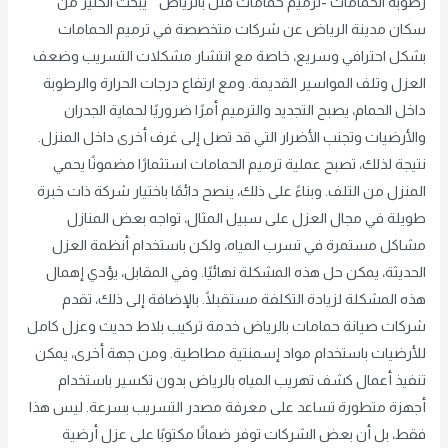
رطوبة الحمامات -ترميم حمامات فلل بالرياض يبحث الكثير من
سكان مدينة الرياض عن شركات متخصصة في ترميم الحمامات
بشكل احترافي وسريع، خاصة مع انتشار مشكلات التسريب وضعف
العزل وتلف المواسير القديمة. ومع ارتفاع درجات الحرارة والرطوبة
داخل الحمام، يصبح التجديد والترميم أمرًا ضروريًا لحماية الجدران
والأرضيات وتجنب الأضرار التي قد تصل إلى غرف أخرى داخل المنزل.
نتيجة لذلك، تصبح عملية ترميم الحمامات استثمارًا مضمونًا يحمي
المنزل من التلف. وبناءً على ذلك، ينصح دائمًا باختيار شركة ذات خبرة
طويلة في مجال العزل على سبيل المثال، تواجه بعض المنازل
مشاكل مستمرة في تسرب المياه، ولكن باستخدام أنظمة العزل
الحديثة، يمكن حل هذه المشكلة نهائيًا. وفي المقابل، يؤدي إهمال
هذه المشكلة لزيادة التكلفة مستقبلًا. بالإضافة إلى ذلك، تقدم
شركات صيانة حمامات بالرياض خدمة تركيب بلاط حديث وعزل كامل
للأرضيات باستخدام مواد إسمنتية مطاطية. ومن جهة أخرى، يمكن
تنفيذ أعمال كشف تهريب المياه بالرياض بدون تكسير باستخدام
أجهزة متطورة تساعد على معرفة مصدر التسريب بسرعة. ليس هذا
فقط، بل أن بعض الشركات توفر ضمانًا مكتوبًا على عزل أرضية