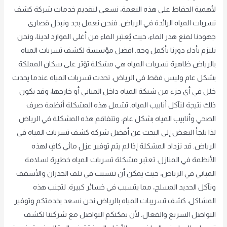
لأهمية الحفاظ على هذه النعمة، نسعى لتقديم خدمات شركة كشف
تسربات المياه الرائدة في الرياض. فنحن نعمل بجد ونبذل قصارى
جهودنا لمنع هدر الماء، حيث يُعتبر الماء من أغلى الموارد لدينا، ونحن
نلتزم بأداء دورنا بأكمل وجه. افضل مؤسسة لكشف تسربات المياه
بالرياض ظاهرة تسربات المياه هي مشكلة تؤثر على سكان المملكة
بشكل عام وليس فقط في الرياض. تحدث تسربات المياه عندما يحدث
خلل في أي جزء من شبكة المياه داخل المباني أو خارجها، وقد يكون
ذلك نتيجة لتآكل أنابيب المياه. تشمل هذه المشكلة أنظمة صرف
الصحي وأنابيب المياه بشكل عام، وتتفاقم هذه المشكلة في الرياض.
لذا يلجأ البعض إلى البحث عن أفضل شركة كشف تسربات المياه في
الرياض. قد تزداد المشكلة إذا لم يتم توفير عزل مائي كافٍ لهذه
الأنظمة في المنازل. تعتبر مشكلة تسربات المياه خطيرة لسلامة
المباني في الرياض، حيث يمكن أن تتسبب في تلف الجدران والأسقف
وتآكل الحديد المسلح، مما يتسبب في خسائر كبيرة. لتجنب هذه
المشاكل، كشف تسريبات المياه بالرياض نحن نسعد بخدمتكم وتوفير
التواصل السريع والفعال. لأن يمكنكم التواصل مع شركتنا لكشف