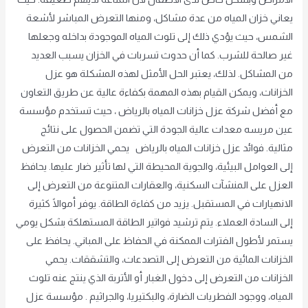
يعاني خزان المياه من عدة مشاكل، ومنها التعرض المباشر لأشعة
الشمس، حيث يؤدي ذلك إلى تلوث المياه الموجودة بداخله وجعلها
غير صالحة للشرب. كما أن حدوث تسربات في الخزان يسبب العديد
من المشاكل. لذلك، يعتبر الحل الأمثل لهذه المشكلة هو عزل
الخزانات، ويمكن القيام بهذه المهمة بكفاءة عالية عن طريق التعاون
مع أفضل شركة عزل خزانات المياه بالرياض ، حيث تستخدم مؤسسة
عين مريسه معدات عالية الجودة التي تضمن الحصول على نتائج
مثالية. فوائد عزل خزانات المياه بالرياض يحمي الخزانات من التعرض
إلى العوامل البيئية، والجوية المحيطة التي لها تأثير ضار عليها. يحافظ
العزل على المنشآت السكنية، والعقارات المتنوعة من التعرض إلى
الانهيارات في المستقبل. يزيد من كفاءة الطاقة. يوفر أموالًا كثيرة
إلى السادة العملاء. يتم ترشيد فواتير الطاقة المستهلكة بشكل يومي
يستمر لأطول الفترات الممكنة في الحفاظ على المباني. يحافظ على
الخزانات المائية من التعرض إلى التصدعات، والتشققات. يحمي
الخزانات من التعرض إلى دخول الغبار أو الأتربة الذي ينتج عنه تلوث
المياه، ووجود الفطريات الضارة، والبكتيريا، والجراثيم . مؤسسة عزل