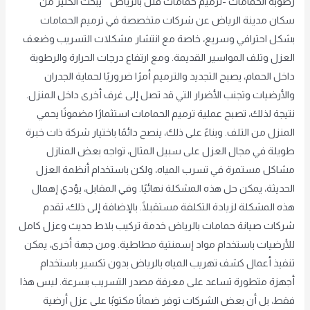
رطوبة الحمامات -ترميم حمامات فلل بالرياض يبحث الكثير من
سكان مدينة الرياض عن شركات متخصصة في ترميم الحمامات
بشكل احترافي وسريع، خاصة مع انتشار مشكلات التسريب وضعف
العزل وتلف المواسير القديمة. ومع ارتفاع درجات الحرارة والرطوبة
داخل الحمام، يصبح التجديد والترميم أمرًا ضروريًا لحماية الجدران
والأرضيات وتجنب الأضرار التي قد تصل إلى غرف أخرى داخل المنزل.
نتيجة لذلك، تصبح عملية ترميم الحمامات استثمارًا مضمونًا يحمي
المنزل من التلف. وبناءً على ذلك، ينصح دائمًا باختيار شركة ذات خبرة
طويلة في مجال العزل على سبيل المثال، تواجه بعض المنازل
مشاكل مستمرة في تسرب المياه، ولكن باستخدام أنظمة العزل
الحديثة، يمكن حل هذه المشكلة نهائيًا. وفي المقابل، يؤدي إهمال
هذه المشكلة لزيادة التكلفة مستقبلًا. بالإضافة إلى ذلك، تقدم
شركات صيانة حمامات بالرياض خدمة تركيب بلاط حديث وعزل كامل
للأرضيات باستخدام مواد إسمنتية مطاطية. ومن جهة أخرى، يمكن
تنفيذ أعمال كشف تهريب المياه بالرياض بدون تكسير باستخدام
أجهزة متطورة تساعد على معرفة مصدر التسريب بسرعة. ليس هذا
فقط، بل أن بعض الشركات توفر ضمانًا مكتوبًا على عزل أرضية