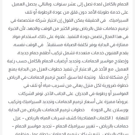
الحمام بالكامل لمدة تصل إلى عشر سنوات. وبالتالي، يحصل العميل
على خدمة طويلة الأمد دون قلق من عودة الرطوبة أو تلف
السيراميك. في الحقيقة يمكن القول إن اختيار شركة متخصصة في
ترميم حمامات فلل بالرياض يوفر الكثير من الوقت والجهد، لأن الخبرة
في هذا المجال تضمن جودة التنفيذ. علاوة على ذلك، استخدام مواد
ممتازة في البداية يوفر تكلفة الصيانة مستقبلًا. في الوقت نفسه،
يقدم الفنيون خدمات متعددة تشمل تركيب أطقم حمام جديدة،
وإصلاح مواسير الحمامات، وتجديد أرضيات الحمام بالكامل حسب رغبة
العميل. مع الأخذ في الاعتبار أن تنفيذ خطوات العزل من البداية يمنع
أي مشكلة لاحقًا. ونتيجة لما سبق، أصبح ترميم الحمامات في الرياض
خطوة ضرورية لكل منزل يعاني من تسريب مياه أو تلف في
المواسير أو رطوبة في الجدران. على الجانب الآخر، توفر الشركات
عروضًا مميزة على أسعار ترميم الحمامات وتجديد السيراميك وتركيب
بورسلان عالي الجودة خطوات ترميم الحمامات بالرياض من البداية
للنهاية ( الكلمات المفتاحية) كشف تسربات المياه بالرياض – عزل
حمامات بالرياض – تغيير سيراميك الحمام – تجديد مواسير الحمام –
سباك بالرياض تتبع شركات ترميم الحمامات خطة عمل منظمة