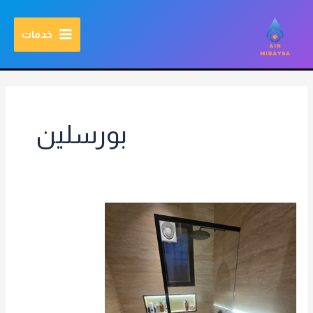
خطي
MAIN
مرحبا بالعالم
اطلب الخدمة الان
مؤسسة عين مريسه للمقاولات العامة بالرياض
لى
خدمات
MENU
لمحتوى
بورسلين
ترميم
حمامات
بالرياض