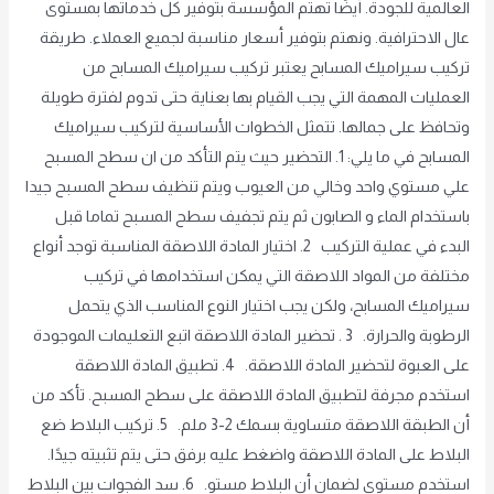
العالمية للجودة. أيضًا تهتم المؤسسة بتوفير كل خدماتها بمستوى
عال الاحترافية. ونهتم بتوفير أسعار مناسبة لجميع العملاء. طريقة
تركيب سيراميك المسابح يعتبر تركيب سيراميك المسابح من
العمليات المهمة التي يجب القيام بها بعناية حتى تدوم لفترة طويلة
وتحافظ على جمالها. تتمثل الخطوات الأساسية لتركيب سيراميك
المسابح في ما يلي: 1. التحضير حيث يتم التأكد من ان سطح المسبح
علي مستوي واحد وخالي من العيوب ويتم تنظيف سطح المسبح جيدا
باستخدام الماء و الصابون ثم يتم تجفيف سطح المسبح تماما قبل
البدء في عملية التركيب 2. اختيار المادة اللاصقة المناسبة توجد أنواع
مختلفة من المواد اللاصقة التي يمكن استخدامها في تركيب
سيراميك المسابح، ولكن يجب اختيار النوع المناسب الذي يتحمل
الرطوبة والحرارة. 3 . تحضير المادة اللاصقة اتبع التعليمات الموجودة
على العبوة لتحضير المادة اللاصقة. 4. تطبيق المادة اللاصقة
استخدم مجرفة لتطبيق المادة اللاصقة على سطح المسبح. تأكد من
أن الطبقة اللاصقة متساوية بسمك 2-3 ملم. 5. تركيب البلاط ضع
البلاط على المادة اللاصقة واضغط عليه برفق حتى يتم تثبيته جيدًا.
استخدم مستوى لضمان أن البلاط مستوٍ. 6. سد الفجوات بين البلاط