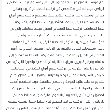
لدي مؤسسة عين مريسه الوصول الى اعلى مستوى تركيب بلاط في
الرياض حيث انه فني متخصص في تركيب البلاط تم تدريبه بشكل
احترافي وممتازة على تركيب البلاط حيث يستطيع تركيب جميع أنواع
البلاط، يستطيع تركيب بلاط الحائط ,تركيب بلاط الأرضيات، تركيب
بلاط الحمامات، تركيب بلاط المسابح. افضل مبلط حمامات بالرياض
إذا كنت ترغب في إعادة تصميم حماماتك بأسلوب جديد وأنيق،
فمؤسسة عين مريسه توفر لك خدمة تركيب البلاط في الحمامات
بأعلى مستويات الجودة والدقة في الرياض. فيعتبر الحمام من أهم
الأماكن في المنزل، لذلك فإن تصميمه وتركيب البلاط فيه يحتاج إلى
اهتمام وتركيز كبيرين. فريق عملنا يتمتع بالمهارة والخبرة التي تزيد عن
اكثر من 15 عام اللازمة في تركيب جميع أنواع البلاط في الحمامات،
بدءًا من السيراميك وحتى الرخام والجرانيت والبورسلين. فنحن نهتم
بتقديم خدمات عالية الجودة وبأسعار منافسة، حيث نستخدم أحدث
التقنيات والمواد العالية الجودة في عملية التركيب، مما يضمن لك
الحصول على نتائج رائعة ومتينة تدوم لفترة طويلة. مبلط مطابخ
بالرياض تكون تركيب حوائط المطبخ لدي مبلط ممتاز عملية مهمة
يمكن أن تجعل مطبخك يبدو أنيقًا وعمليًا. يختار بعض الناس استخدام