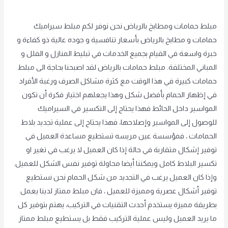
اترك تعليقاً
/
Uncategorized
,
غير مصنف
/
achraf2000
مبلط حمامات ومطابخ بالرياض نحن نوفر لكم مبلط سيراميك
حمامات و مطابخ بالرياض بأسعار تنافسية و جوده عالية ذو كفاءة و
خبرة واسعة في القيام بجميع الخدمات في تبليط المنازل و الفلل و
المباني المختلفة. مبلط حمامات بالرياض لقد اصبحنا بحاجة الى مبلط
حمامات كبيرة في هذا الوقت مع كثرة مشاكل الصرف ورغبة الأفراد
في إظهار الحمام بأفضل شكل وهذا يجعلهم اختيار فكرة أن تكون
المواسير داخل الحائط فهذا يحتاج إلى التكسير في السيراميك
للوصول إلى المواسير وإصلاحها، فهذا يحتاج إلى عملية تجديد بلاط
الحمامات ، فمؤسسة عين مريسه تستطيع مساعدة العميل في
توفير إشكال متقاربة في حالة إذا كان العميل لا يرغب في تغير او
تكسير البلاط كامل ويمكننا أيضا محاولة توفير نفس الشكل للعميل.
وإذا كان العميل يرغب في التجديد من شكل الحمام نحن نستطيع
توفير أشكال عصرية ومميزة للعميل ، فان مبلط ممتاز لدينا يعمل
بطريقة مميزة يستخدم أحدث التقنيات في التركيب، يهتم بتوفير كل
ما يريد العميل وليس عملية التركيب فقط بل يستطيع مبلط ممتاز