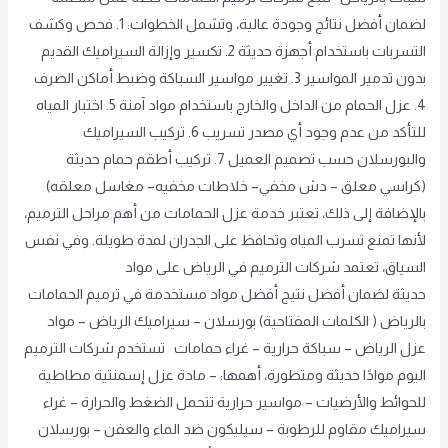
لضمان أفضل نتائج وجودة عالية، وتشمل الخطوات: 1. فحص وكشف
التسربات باستخدام أجهزة حديثة 2. تكسير وإزالة السيراميك القديم
بدون تدمير المواسير 3. تغيير مواسير السباكة وضبط أماكن الصرف
4. عزل الحمام من الداخل والخارج باستخدام مواد آمنة 5. اختبار المياه
للتأكد من عدم وجود أي مصدر تسريب 6. تركيب السيراميك
والبورسلان حسب تصميم العميل 7. تركيب أطقم حمام حديثة
(كراسي معلق – دش مخفي– خلاطات مخفيه– مغاسل معلقه)
بالإضافة إلى ذلك، تعتبر خدمة عزل الحمامات من أهم مراحل الترميم،
لأنها تمنع تسرب المياه وتحافظ على الجدران لمدة طويلة. وفي نفس
السياق، تعتمد شركات الترميم في الرياض على مواد
حديثة لضمان أفضل نتيج أفضل مواد مستخدمة في ترميم الحمامات
بالرياض ( الكلمات المفتاحية) بورسلان – سيراميك الرياض – مواد
عزل الرياض – سباكة حرارية – غراء حمامات تستخدم شركات الترميم
اليوم موادًا حديثة ومتطورة، أهمها: – مادة عزل إسمنتية مطاطية
للحوائط والأرضيات – مواسير حرارية تتحمل الضغط والحرارة – غراء
سيراميك مقاوم للرطوبة – سيليكون ضد الماء والعفن – بورسلان