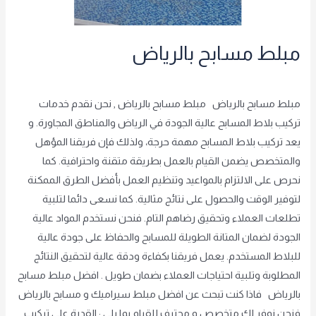
مبلط مسابح بالرياض
غير مصنف
/
achraf2000
مبلط مسابح بالرياض مبلط مسابح بالرياض , نحن نقدم خدمات
تركيب بلاط المسابح عالية الجودة في الرياض والمناطق المجاورة. و
يعد تركيب بلاط المسابح مهمة حرجة، ولذلك فإن فريقنا المؤهل
والمتخصص يضمن القيام بالعمل بطريقة متقنة واحترافية. كما
نحرص على الالتزام بالمواعيد وتنظيم العمل بأفضل الطرق الممكنة
لتوفير الوقت والحصول على نتائج مثالية. كما نسعى دائما لتلبية
تطلعات العملاء وتحقيق رضاهم التام. فنحن نستخدم المواد عالية
الجودة لضمان المتانة الطويلة للمسابح والحفاظ على جودة عالية
للبلاط المستخدم. يعمل فريقنا بكفاءة ودقة عالية لتحقيق النتائج
المطلوبة وتلبية احتياجات العملاء بضمان طويل . افضل مبلط مسابح
بالرياض فاذا كنت تبحث عن افضل مبلط سيراميك و مسابح بالرياض
فنحن نوفر لك متخصص و محترف للقيام بما يلي : القدرة على تركيب