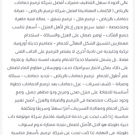
عالي الجودة سهل التنظيف مميزات أفضل شركة ترميم حمامات
بالرياض ( الكلمات المفتاحية) افضل شركة ترميم بالرياض – صيانة
حمامات بالرياض – ترميم فلل – ترميم شقق – عمالة فنية ماهرة
ومتخصصة – تنفيذ سريع بدون إزعاج لأهل المنزل – أسعار تناسب
جميع الفئات – توفير ضمان على العزل والسباكة – استخدام
معماريين لتنسيق الشكل النهائي للحمام – تصاميم حديثة أوروبية،
تركية وخليجية من ناحية أخرى، لا يقتصر الترميم على الجانب الفني
فقط ، بل يشمل تصميمًا جديدًا للحمام يضيف لمسة جمالية. وعلاوة
على ذلك، يمكن اختيار سيراميك حديث وبورسلان مقاوم للماء لضمان
عمر أطول للحمام ترميم حمامات بالرياض – تجديد حمامات – سباكة
وصيانة – كشف تسربات – عزل حمامات يعد ترميم الحمامات خطوة
أساسية للحفاظ على منزل صحي ومريح وذو مظهر جميل. ومع
وجود شركات متخصصة في الترميم والصيانة والعزل، أصبح تغيير
شكل الحمام ومعالجة التسريبات أمرًا سهلًا وسريعًا وبتكلفة
مناسبة. إذا كنت تبحث عن خدمة احترافية، فاختيار شركة موثوقة ذات
خبرة طويلة هو الحل الأمثل لضمان نتيجة ممتازة تدوم لسنوات
طويلة. في النهاية، إذا كنت تبحث عن شركة ترميم بأسعار مناسبة