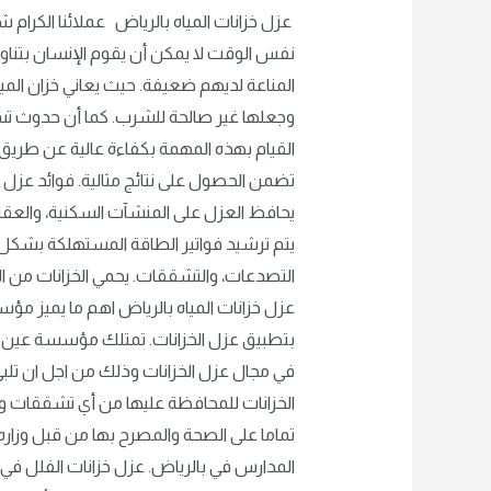
عزل خزانات المياه بالرياض عملائنا الكرام
نفس الوقت لا يمكن أن يقوم الإنسان بتناول
المناعة لديهم ضعيفة. حيث يعاني خزان الم
وجعلها غير صالحة للشرب. كما أن حدوث تسر
القيام بهذه المهمة بكفاءة عالية عن طريق
تضمن الحصول على نتائج مثالية. فوائد عزل خزا
يحافظ العزل على المنشآت السكنية، والعقارات
يتم ترشيد فواتير الطاقة المستهلكة بشكل ي
التصدعات، والتشققات. يحمي الخزانات من التع
عزل خزانات المياه بالرياض اهم ما يميز مؤ
بتطبيق عزل الخزانات. تمتلك مؤسسة عين م
في مجال عزل الخزانات وذلك من اجل ان تلبي
الخزانات للمحافظة عليها من أي تشققات و 
تماما على الصحة والمصرح بها من قبل وزار
المدارس في بالرياض. عزل خزانات الفلل في 