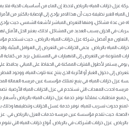
 شركة عزل خزانات المياه بالرياض لاحظ إن الماء من أساسيات الحياة ف
 المياه الغير نظيفة حيث أن هذا الامر يؤدي إلى الإصابة بالكثير من ا
ياه من عدة مشاكل، ومنها التعرض المباشر لأشعة الشمس، حيث يؤدي ذلك
بات في الخزان يسبب العديد من المشاكل. لذلك، يعتبر الحل الأمثل له
 التعاون مع أفضل شركة عزل خزانات المياه بالرياض ، حيث تستخدم مؤ
نات المياه بالرياض يحمي الخزانات من التعرض إلى العوامل البيئية، والجوي
 المتنوعة من التعرض إلى الانهيارات في المستقبل. يزيد من كفاءة الطاقة
ومي يستمر لأطول الفترات الممكنة في الحفاظ على المباني. يحافظ على ا
رض إلى دخول الغبار أو الأتربة الذي ينتج عنه تلوث المياه، ووجود الفطريا
سسة عزل خزانات المياه في ينبع تمتلك مؤسسة عين مريسه العمالة المدربة
ريسه احدث المعدات التي تستخدم في عزل الخزانات المياه الأرضية. ت
 جميع متطلبات عملائنا. نوفر خدمة عزل خزانات المياه بالرياض بأسعار
لمنع حدوث تسريب للمياه. نوفر خدمة غسل الخزانات وتنظيفها وذلك با
ه الصحة. حيث تقدم مؤسسة عين مريسه خدمات العزل بالرياض في : عزل 
بالرياض. عزل خزانات الشركات في بالرياض. أنواع خزانات المياه التي نق