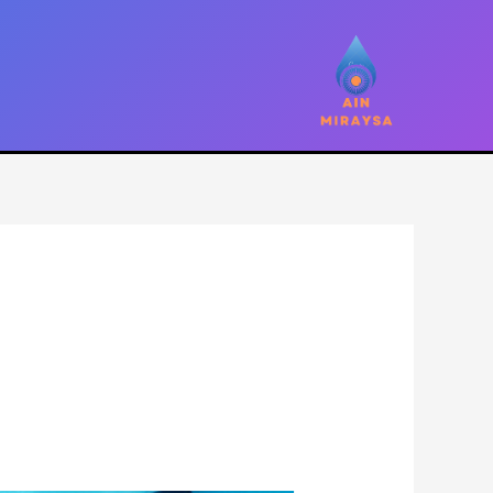
خطي
لى
لمحتوى