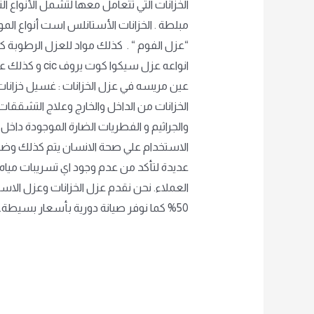
الخزانات التي تتعامل معها لتشمل الأنواع التالي
مبلطة . الخزانات الأستانلس است أنواع المواد
“عزل الفوم “ . كذلك مواد للعزل الرطوبة كذ
انواعه عزل س
عين مريسه في عزل الخزانات : غسيل خزانات ا
الخزانات من الداخل والخارج وعلاج التشققا
والجراثيم و الفطريات الضارة الموجودة داخل 
الاستخدام علي صحة الانسان يتم كذلك وضع ا
عديدة لتأكد من عدم وجود اي تسريبات مياه
العملاء. نحن نقدم عزل الخزانات وعزل الا
50% كما نوفر صيانة دورية بأسعار بسيطة. مؤسسة تمتلك الخبرة والمهارة اقراء المزيد في ( مؤسسة عين مريسه ) لمعرفة جميع خدمات المؤسسة
Read More »