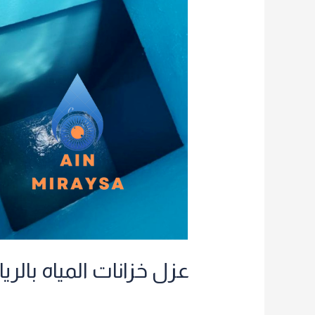
عزل
خزانات
المياه
بالرياض
عزل خزانات المياه بالر
غير مصنف
/
achraf2000