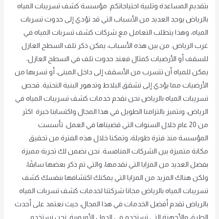
بتقديم المساعدة وتلبية احتياجاتكم. مؤسسة كشف تسريبات المياه
بالرياض يوجد العديد من الأسباب التي قد تؤدي إلى حدوث تسربات
المياه، وهذا يتطلب التعامل مع شركات كشف تسربات المياه في
غرب الرياض. من بين هذه الأسباب، يمكن ذكر تلف السطح العازل
للسقف أو الأرضيات كمثال فعند حدوث تلف في السطح العازل،
يمكن للمياه أن تتسرب من الأسقف إلى داخل المبنى، أو تسربها من
الأرضيات مما يؤدي إلى تشقق البلاط وتدهور البنية التحتية. فحص
تسريبات المياه بالرياض نحن نقدم خدمات كشف تسريبات المياه في
الرياض، ونتميز بالتزامنا الطويل في هذا المجال واكتسابنا خبرة اكثر
من 20 عام خلال السنوات التي قضيناها في العمل. تأسست
المؤسسة منذ فترة طويلة، وتمكنا خلال هذه الفترة من تحقيق
مكانة متميزة بين الشركات المنافسة. نحن نضمن لك تجربة مميزة
بفضل العديد من المزايا التي نقدمها، والتي تم ذكر بعضها سابقًا،
ولكن هناك المزيد من المزايا التي يمكنك اكتشافها بنفسك كشف
تسريبات المياه بالرياض مجانا شركتنا لخدمات كشف تسربات المياه
بالرياض تقدم أفضل الخدمات في هذا المجال، حيث نعتمد على أحدث
الطرق والأجهزة التي تستخدم في الدول الأوروبية. نحن نستخدم