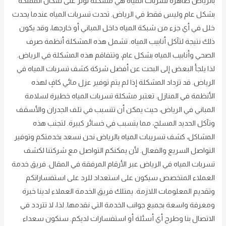
بالرياض ظاهرة تسربات المياه هي مشكلة تؤثر على سكان المملكة
بشكل عام وليس فقط في الرياض. تحدث تسربات المياه عندما يحدث
خلل في أي جزء من شبكة المياه داخل المباني أو خارجها، وقد يكون
ذلك نتيجة لتآكل أنابيب المياه. تشمل هذه المشكلة أنظمة صرف
الصحي وأنابيب المياه بشكل عام، وتتفاقم هذه المشكلة في الرياض.
لذا يلجأ البعض إلى البحث عن أفضل شركة كشف تسربات المياه في
الرياض. قد تزداد المشكلة إذا لم يتم توفير عزل مائي كافٍ لهذه
الأنظمة في المنازل. تعتبر مشكلة تسربات المياه خطيرة لسلامة
المباني في الرياض، حيث يمكن أن تتسبب في تلف الجدران والأسقف
وتآكل الحديد المسلح، مما يتسبب في خسائر كبيرة. لتجنب هذه
المشاكل، كشف تسريبات المياه بالرياض نحن نسعد بخدمتكم وتوفير
التواصل السريع والفعال. لأن يمكنكم التواصل مع شركتنا لكشف
تسربات المياه في الرياض عبر الأرقام المرفقة في المقال. فريق خدمة
العملاء المتخصص سيكون على استعداد للرد على استفساراتكم
وتقديم المعلومات اللازمة. يمتلك فريق الخدمة العملاء لدينا خبرة
ومعرفة واسعة بجميع جوانب الخدمة التي نقدمها. لذا، لا تتردد في
الاتصال بنا وطرح أي أسئلة أو استفسارات لديكم. سنكون سعداء