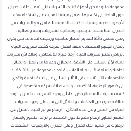
مجموعة متنوعة من أجهزة كشف التسربات التي تعمل خلف الجدران
بدون الحاجة إلى تكسيرها. يعمل فريقنا المدرب على استخدام هذه
الأجهزة الحديثة وتقنيات الكشف الدقيقة للتعامل مع التسربات في
الجدران، مما يسمح لنا بتحديد ومعالجة التسريبات بدقة وفعالية .
ونحن نسعى دائمًا لتقديم أسعار مناسبة ورخيصة لخدماتنا، حتى يكون
بإمكان الجميع الاستفادة منها. افضل شركة كشف تسريبات المياه
بالرياض تعتبر تسربات المياه أزمة كبيرة للأشخاص، وذلك لأن تسربات
المياه تؤثر بالسلب على الشقق والمنازل وغيرها من الفلل والمباني
الخاصة والعامة، لأن المياه المتسربة تحدث مجموعة من التشققات
والتصدعات التي تتسبب في التأثير السلبي على البنية التحتية وتؤدي
إلى ظهور الرطوبة، لذلك يجب والاستعانة بشركة متخصصة في
كشف تسربات المياه بالرياض . دلائل وجود التسريبات بالمنزل توجد
هناك مجموع من العلامات والدلائل التي تدل على وجود تسربات
المياه في المبنى ومن هذه الدلائل :- ارتفاع فواتير المياه بالمنزل عن
الشهر السابق ارتفاع ملحوظ دون الاستخدام الزائد . ظهور وانتشار
الرطوبة في جميع انحاء المنزل وعلي الجدران والارضيات . التشققات