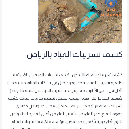
المياه
بالرياض
كشف تسريبات المياه بالرياض
شريف الشريف
,
غير مصنف
/
achraf2000
كشف تسريبات المياه بالرياض كشف تسربات المياه بالرياض تعتبر
ظاهرة تسريب المياه نتيجة لوجود خلل في شبكات المياه، حيث يحدث
تآكل في إحدى الأنابيب مما ينتج عنه تسرب المياه من فتحة ما. ونظرًا
لأهمية الحفاظ على هذه النعمة، نسعى لتقديم خدمات شركة كشف
تسربات المياه الرائدة في الرياض. فنحن نعمل بجد ونبذل قصارى
جهودنا لمنع هدر الماء، حيث يُعتبر الماء من أغلى الموارد لدينا، ونحن
نلتزم بأداء دورنا بأكمل وجه. افضل مؤسسة لكشف تسربات المياه