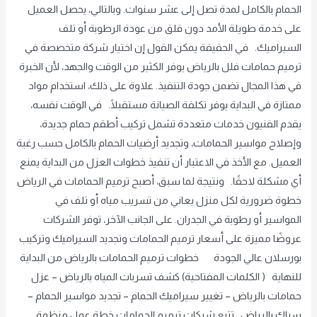
الحمام بالكامل لمدة تصل إلى عشر سنوات. وبالتالي، يحصل العميل
على خدمة طويلة الأمد دون قلق من عودة الرطوبة أو تلف
السيراميك. في الحقيقة يمكن القول إن اختيار شركة متخصصة في
ترميم حمامات فلل بالرياض يوفر الكثير من الوقت والجهد، لأن الخبرة
في هذا المجال تضمن جودة التنفيذ. علاوة على ذلك، استخدام مواد
ممتازة في البداية يوفر تكلفة الصيانة مستقبلًا. في الوقت نفسه،
يقدم الفنيون خدمات متعددة تشمل تركيب أطقم حمام جديدة،
وإصلاح مواسير الحمامات، وتجديد أرضيات الحمام بالكامل حسب رغبة
العميل. مع الأخذ في الاعتبار أن تنفيذ خطوات العزل من البداية يمنع
أي مشكلة لاحقًا. ونتيجة لما سبق، أصبح ترميم الحمامات في الرياض
خطوة ضرورية لكل منزل يعاني من تسريب مياه أو تلف في
المواسير أو رطوبة في الجدران. على الجانب الآخر، توفر الشركات
عروضًا مميزة على أسعار ترميم الحمامات وتجديد السيراميك وتركيب
بورسلان عالي الجودة خطوات ترميم الحمامات بالرياض من البداية
للنهاية ( الكلمات المفتاحية) كشف تسربات المياه بالرياض – عزل
حمامات بالرياض – تغيير سيراميك الحمام – تجديد مواسير الحمام –
سباك بالرياض تتبع شركات ترميم الحمامات خطة عمل منظمة