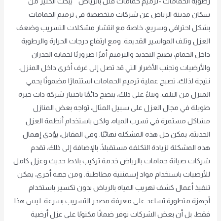
رطوبة الحمامات -ترميم حمامات فلل بالرياض يبحث الكثير من
سكان مدينة الرياض عن شركات متخصصة في ترميم الحمامات
بشكل احترافي وسريع، خاصة مع انتشار مشكلات التسريب وضعف
العزل وتلف المواسير القديمة. ومع ارتفاع درجات الحرارة والرطوبة
داخل الحمام، يصبح التجديد والترميم أمرًا ضروريًا لحماية الجدران
والأرضيات وتجنب الأضرار التي قد تصل إلى غرف أخرى داخل المنزل.
نتيجة لذلك، تصبح عملية ترميم الحمامات استثمارًا مضمونًا يحمي
المنزل من التلف. وبناءً على ذلك، ينصح دائمًا باختيار شركة ذات خبرة
طويلة في مجال العزل على سبيل المثال، تواجه بعض المنازل
مشاكل مستمرة في تسرب المياه، ولكن باستخدام أنظمة العزل
الحديثة، يمكن حل هذه المشكلة نهائيًا. وفي المقابل، يؤدي إهمال
هذه المشكلة لزيادة التكلفة مستقبلًا. بالإضافة إلى ذلك، تقدم
شركات صيانة حمامات بالرياض خدمة تركيب بلاط حديث وعزل كامل
للأرضيات باستخدام مواد إسمنتية مطاطية. ومن جهة أخرى، يمكن
تنفيذ أعمال كشف تهريب المياه بالرياض بدون تكسير باستخدام
أجهزة متطورة تساعد على معرفة مصدر التسريب بسرعة. ليس هذا
فقط، بل أن بعض الشركات توفر ضمانًا مكتوبًا على عزل أرضية