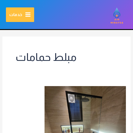
خطي
MAIN
مرحبا بالعالم
اطلب الخدمة الان
مؤسسة عين مريسه للمقاولات العامة بالرياض
لى
خدمات
MENU
لمحتوى
مبلط حمامات
ترميم
حمامات
بالرياض