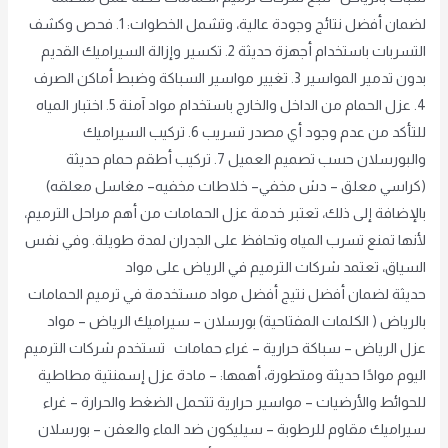
لضمان أفضل نتائج وجودة عالية، وتشمل الخطوات: 1. فحص وكشف
التسربات باستخدام أجهزة حديثة 2. تكسير وإزالة السيراميك القديم
بدون تدمير المواسير 3. تغيير مواسير السباكة وضبط أماكن الصرف
4. عزل الحمام من الداخل والخارج باستخدام مواد آمنة 5. اختبار المياه
للتأكد من عدم وجود أي مصدر تسريب 6. تركيب السيراميك
والبورسلان حسب تصميم العميل 7. تركيب أطقم حمام حديثة
(كراسي معلق – دش مخفي– خلاطات مخفيه– مغاسل معلقه)
بالإضافة إلى ذلك، تعتبر خدمة عزل الحمامات من أهم مراحل الترميم،
لأنها تمنع تسرب المياه وتحافظ على الجدران لمدة طويلة. وفي نفس
السياق، تعتمد شركات الترميم في الرياض على مواد
حديثة لضمان أفضل نتيج أفضل مواد مستخدمة في ترميم الحمامات
بالرياض ( الكلمات المفتاحية) بورسلان – سيراميك الرياض – مواد
عزل الرياض – سباكة حرارية – غراء حمامات تستخدم شركات الترميم
اليوم موادًا حديثة ومتطورة، أهمها: – مادة عزل إسمنتية مطاطية
للحوائط والأرضيات – مواسير حرارية تتحمل الضغط والحرارة – غراء
سيراميك مقاوم للرطوبة – سيليكون ضد الماء والعفن – بورسلان