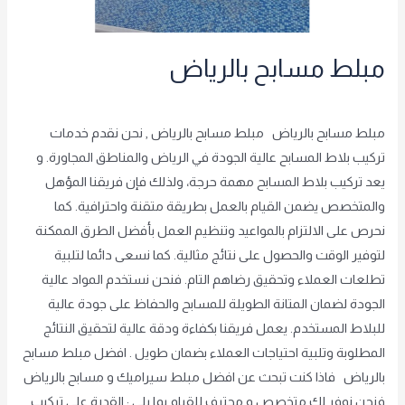
مبلط مسابح بالرياض
غير مصنف
/
achraf2000
مبلط مسابح بالرياض مبلط مسابح بالرياض , نحن نقدم خدمات
تركيب بلاط المسابح عالية الجودة في الرياض والمناطق المجاورة. و
يعد تركيب بلاط المسابح مهمة حرجة، ولذلك فإن فريقنا المؤهل
والمتخصص يضمن القيام بالعمل بطريقة متقنة واحترافية. كما
نحرص على الالتزام بالمواعيد وتنظيم العمل بأفضل الطرق الممكنة
لتوفير الوقت والحصول على نتائج مثالية. كما نسعى دائما لتلبية
تطلعات العملاء وتحقيق رضاهم التام. فنحن نستخدم المواد عالية
الجودة لضمان المتانة الطويلة للمسابح والحفاظ على جودة عالية
للبلاط المستخدم. يعمل فريقنا بكفاءة ودقة عالية لتحقيق النتائج
المطلوبة وتلبية احتياجات العملاء بضمان طويل . افضل مبلط مسابح
بالرياض فاذا كنت تبحث عن افضل مبلط سيراميك و مسابح بالرياض
فنحن نوفر لك متخصص و محترف للقيام بما يلي : القدرة على تركيب