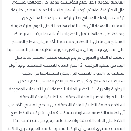
العالمية للجودة. أيضًا تهتم المؤسسة بتوفير كل خدماتها بمستوى
عال الاحترافية. ونهتم بتوفير أسعار مناسبة لجميع العملاء. طريقة
تركيب سيراميك المسابح يعتبر تركيب سيراميك المسابح من
العمليات المهمة التي يجب القيام بها بعناية حتى تدوم لفترة طويلة
وتحافظ على جمالها. تتمثل الخطوات الأساسية لتركيب سيراميك
المسابح في ما يلي: 1. التحضير حيث يتم التأكد من ان سطح المسبح
علي مستوي واحد وخالي من العيوب ويتم تنظيف سطح المسبح جيدا
باستخدام الماء و الصابون ثم يتم تجفيف سطح المسبح تماما قبل
البدء في عملية التركيب 2. اختيار المادة اللاصقة المناسبة توجد أنواع
مختلفة من المواد اللاصقة التي يمكن استخدامها في تركيب
سيراميك المسابح، ولكن يجب اختيار النوع المناسب الذي يتحمل
الرطوبة والحرارة. 3 . تحضير المادة اللاصقة اتبع التعليمات الموجودة
على العبوة لتحضير المادة اللاصقة. 4. تطبيق المادة اللاصقة
استخدم مجرفة لتطبيق المادة اللاصقة على سطح المسبح. تأكد من
أن الطبقة اللاصقة متساوية بسمك 2-3 ملم. 5. تركيب البلاط ضع
البلاط على المادة اللاصقة واضغط عليه برفق حتى يتم تثبيته جيدًا.
استخدم مستوى لضمان أن البلاط مستوٍ. 6. سد الفجوات بين البلاط