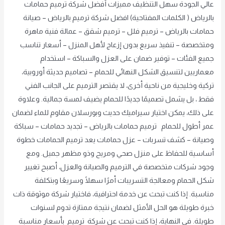
عالي الجودة سهل التنظيف مميزات أفضل شركة ترميم حمامات
بالرياض ( الكلمات المفتاحية) افضل شركة ترميم بالرياض – صيانة
حمامات بالرياض – ترميم فلل – ترميم شقق – عمالة فنية ماهرة
ومتخصصة – تنفيذ سريع بدون إزعاج لأهل المنزل – أسعار تناسب
جميع الفئات – توفير ضمان على العزل والسباكة – استخدام
معماريين لتنسيق الشكل النهائي للحمام – تصاميم حديثة أوروبية،
تركية وخليجية من ناحية أخرى، لا يقتصر الترميم على الجانب الفني
فقط ، بل يشمل تصميمًا جديدًا للحمام يضيف لمسة جمالية. وعلاوة
على ذلك، يمكن اختيار سيراميك حديث وبورسلان مقاوم للماء لضمان
عمر أطول للحمام ترميم حمامات بالرياض – تجديد حمامات – سباكة
وصيانة – كشف تسربات – عزل حمامات يعد ترميم الحمامات خطوة
أساسية للحفاظ على منزل صحي ومريح وذو مظهر جميل. ومع
وجود شركات متخصصة في الترميم والصيانة والعزل، أصبح تغيير
شكل الحمام ومعالجة التسريبات أمرًا سهلًا وسريعًا وبتكلفة
مناسبة. إذا كنت تبحث عن خدمة احترافية، فاختيار شركة موثوقة ذات
خبرة طويلة هو الحل الأمثل لضمان نتيجة ممتازة تدوم لسنوات
طويلة. في النهاية، إذا كنت تبحث عن شركة ترميم بأسعار مناسبة