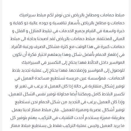
اترك تعليقاً
/
Uncategorized
,
غير مصنف
/
achraf2000
مبلط حمامات ومطابخ بالرياض نحن نوفر لكم مبلط سيراميك
حمامات و مطابخ بالرياض بأسعار تنافسية و جوده عالية ذو كفاءة و
خبرة واسعة في القيام بجميع الخدمات في تبليط المنازل و الفلل و
المباني المختلفة. مبلط حمامات بالرياض لقد اصبحنا بحاجة الى مبلط
حمامات كبيرة في هذا الوقت مع كثرة مشاكل الصرف ورغبة الأفراد
في إظهار الحمام بأفضل شكل وهذا يجعلهم اختيار فكرة أن تكون
المواسير داخل الحائط فهذا يحتاج إلى التكسير في السيراميك
للوصول إلى المواسير وإصلاحها، فهذا يحتاج إلى عملية تجديد بلاط
الحمامات ، فمؤسسة عين مريسه تستطيع مساعدة العميل في
توفير إشكال متقاربة في حالة إذا كان العميل لا يرغب في تغير او
تكسير البلاط كامل ويمكننا أيضا محاولة توفير نفس الشكل للعميل.
وإذا كان العميل يرغب في التجديد من شكل الحمام نحن نستطيع
توفير أشكال عصرية ومميزة للعميل ، فان مبلط ممتاز لدينا يعمل
بطريقة مميزة يستخدم أحدث التقنيات في التركيب، يهتم بتوفير كل
ما يريد العميل وليس عملية التركيب فقط بل يستطيع مبلط ممتاز