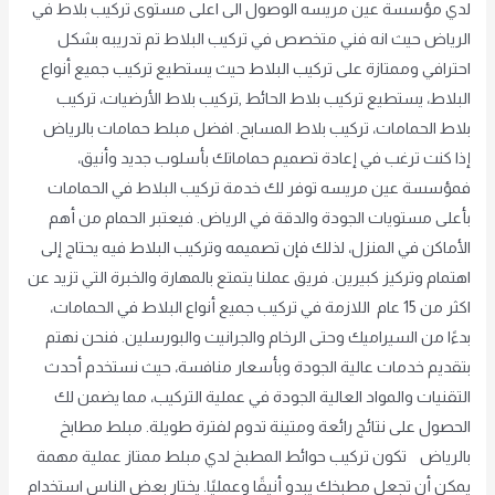
لدي مؤسسة عين مريسه الوصول الى اعلى مستوى تركيب بلاط في
الرياض حيث انه فني متخصص في تركيب البلاط تم تدريبه بشكل
احترافي وممتازة على تركيب البلاط حيث يستطيع تركيب جميع أنواع
البلاط، يستطيع تركيب بلاط الحائط ,تركيب بلاط الأرضيات، تركيب
بلاط الحمامات، تركيب بلاط المسابح. افضل مبلط حمامات بالرياض
إذا كنت ترغب في إعادة تصميم حماماتك بأسلوب جديد وأنيق،
فمؤسسة عين مريسه توفر لك خدمة تركيب البلاط في الحمامات
بأعلى مستويات الجودة والدقة في الرياض. فيعتبر الحمام من أهم
الأماكن في المنزل، لذلك فإن تصميمه وتركيب البلاط فيه يحتاج إلى
اهتمام وتركيز كبيرين. فريق عملنا يتمتع بالمهارة والخبرة التي تزيد عن
اكثر من 15 عام اللازمة في تركيب جميع أنواع البلاط في الحمامات،
بدءًا من السيراميك وحتى الرخام والجرانيت والبورسلين. فنحن نهتم
بتقديم خدمات عالية الجودة وبأسعار منافسة، حيث نستخدم أحدث
التقنيات والمواد العالية الجودة في عملية التركيب، مما يضمن لك
الحصول على نتائج رائعة ومتينة تدوم لفترة طويلة. مبلط مطابخ
بالرياض تكون تركيب حوائط المطبخ لدي مبلط ممتاز عملية مهمة
يمكن أن تجعل مطبخك يبدو أنيقًا وعمليًا. يختار بعض الناس استخدام